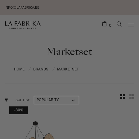
INFO@LAFABRIKA.BE
0
Marketset
HOME
BRANDS
MARKETSET
/
/
SORT BY
-30%