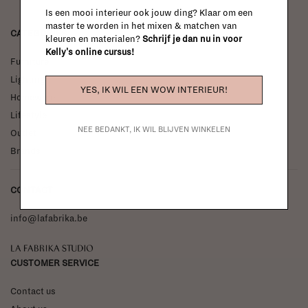
Is een mooi interieur ook jouw ding? Klaar om een
master te worden in het mixen & matchen van
CATEGORIES
kleuren en materialen?
Schrijf je dan nu in voor
Kelly's online cursus!
Furniture
Lighting
YES, IK WIL EEN WOW INTERIEUR!
Homeware
Lifestyle
NEE BEDANKT, IK WIL BLIJVEN WINKELEN
Outlet
Brands
CONTACT
info@lafabrika.be
La Fabrika Studio
CUSTOMER SERVICE
Contact us