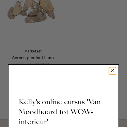
Marketset
Screen pendant lamp
€894,00
€625,80
SORT BY:
Kelly's online cursus 'Van
Showing 1 - 1 of 1
Moodboard tot WOW-
interieur'