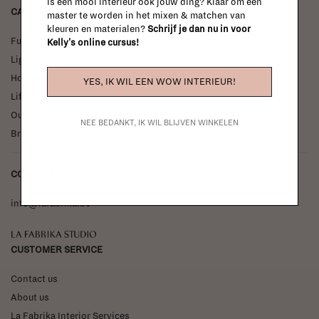
Is een mooi interieur ook jouw ding? Klaar om een
CATEGORIES
master te worden in het mixen & matchen van
kleuren en materialen?
Schrijf je dan nu in voor
Furniture
Kelly's online cursus!
Lighting
Homeware
YES, IK WIL EEN WOW INTERIEUR!
Lifestyle
Outlet
NEE BEDANKT, IK WIL BLIJVEN WINKELEN
Brands
CONTACT
info@lafabrika.be
La Fabrika Studio
CUSTOMER SERVICE
Contact us
About us
La Fabrika Interior Services