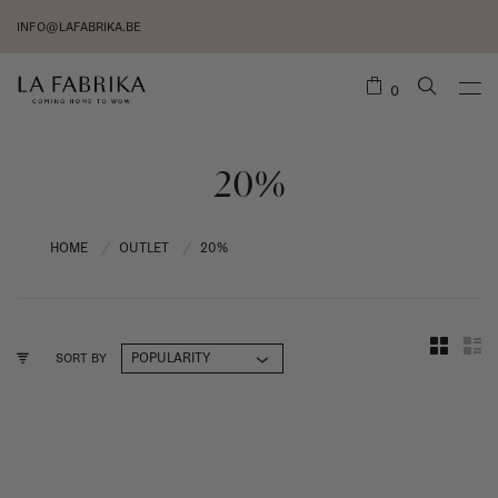
INFO@LAFABRIKA.BE
0
20%
HOME
OUTLET
20%
/
/
SORT BY