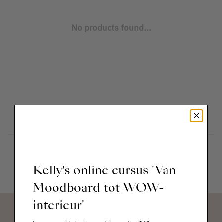
No products found...
SORT BY:
Showing 1 - 0 of 0
Kelly's online cursus 'Van
Moodboard tot WOW-
interieur'