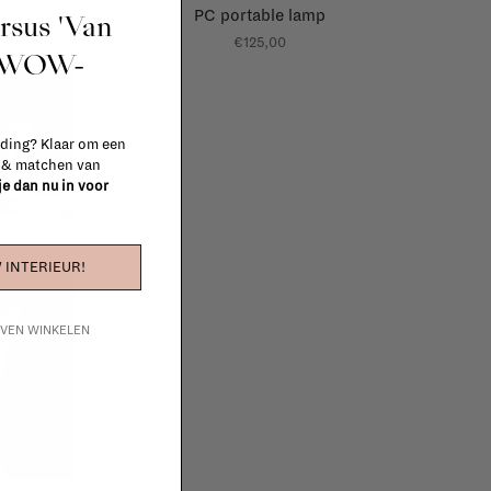
lamp
PC portable lamp
ursus 'Van
€125,00
t WOW-
 ding? Klaar om een
n & matchen van
 je dan nu in voor
 INTERIEUR!
IJVEN WINKELEN