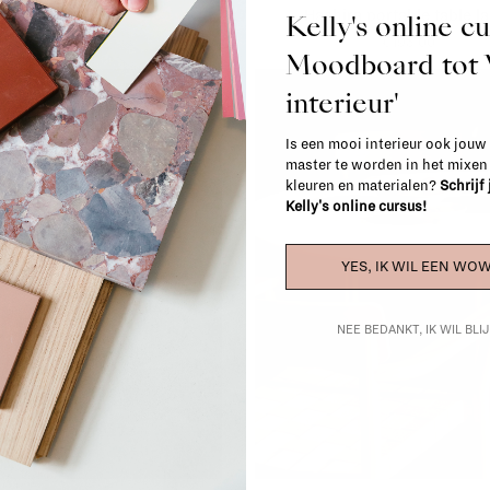
Caret MF1
Hashira portable table 
Kelly's online c
€206,00
€195,00
Moodboard to
interieur'
Is een mooi interieur ook jouw
master te worden in het mixe
kleuren en materialen?
Schrijf
Kelly's online cursus!
YES, IK WIL EEN WOW
NEE BEDANKT, IK WIL BL