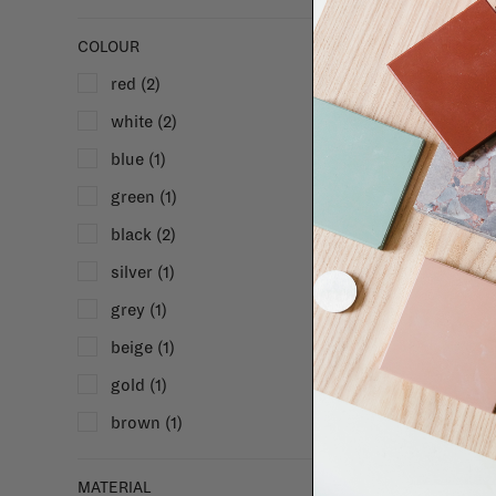
COLOUR
red
(2)
white
(2)
blue
(1)
green
(1)
black
(2)
silver
(1)
grey
(1)
beige
(1)
gold
(1)
brown
(1)
MATERIAL