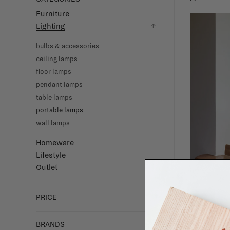
Furniture
Lighting
bulbs & accessories
ceiling lamps
floor lamps
pendant lamps
table lamps
portable lamps
wall lamps
Homeware
Lifestyle
Outlet
PRICE
BRANDS