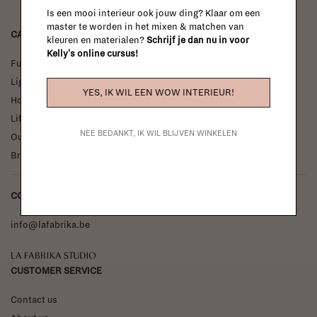
Is een mooi interieur ook jouw ding? Klaar om een
master te worden in het mixen & matchen van
CATEGORIES
kleuren en materialen?
Schrijf je dan nu in voor
Kelly's online cursus!
Furniture
Lighting
YES, IK WIL EEN WOW INTERIEUR!
Homeware
Lifestyle
NEE BEDANKT, IK WIL BLIJVEN WINKELEN
Outlet
Brands
CONTACT
info@lafabrika.be
La Fabrika Studio
CUSTOMER SERVICE
Contact us