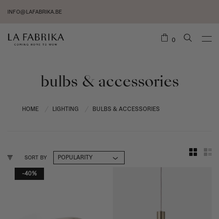
INFO@LAFABRIKA.BE
0
bulbs & accessories
HOME
LIGHTING
BULBS & ACCESSORIES
/
/
SORT BY
-40%