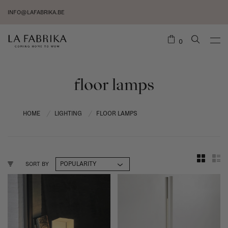
INFO@LAFABRIKA.BE
0
floor lamps
HOME
LIGHTING
FLOOR LAMPS
/
/
SORT BY