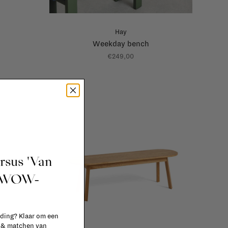
Hay
Weekday bench
€249,00
ursus 'Van
t WOW-
 ding? Klaar om een
n & matchen van