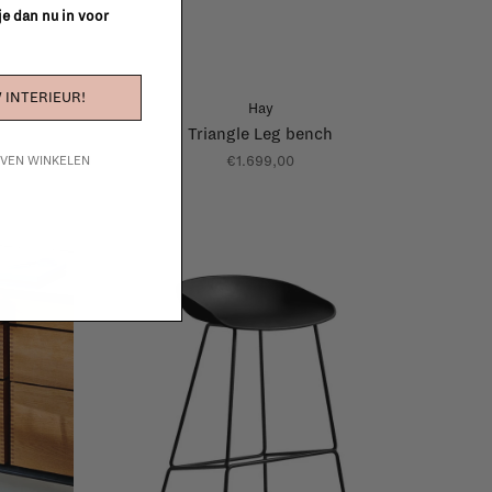
 je dan nu in voor
 INTERIEUR!
Hay
Triangle Leg bench
€1.699,00
IJVEN WINKELEN