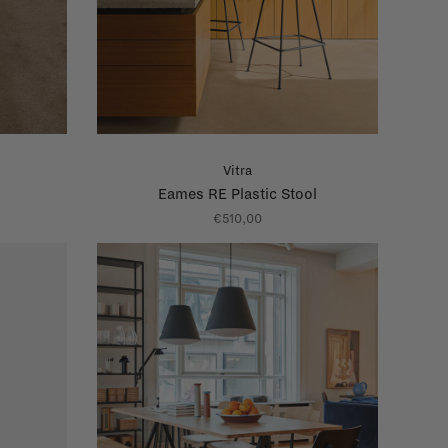
Vitra
Eames RE Plastic Stool
€510,00