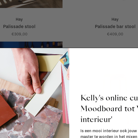
Hay
Hay
Palissade stool
Palissade bar stool
€309,00
€409,00
Kelly's online c
Moodboard to
interieur'
Is een mooi interieur ook jouw
master te worden in het mixe