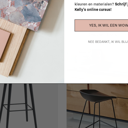
kleuren en materialen?
Schrijf
Kelly's online cursus!
YES, IK WIL EEN WOW
&Tradition
Audo
ty bar & counter stool
Passage bar stool
€522,00
€545,00
NEE BEDANKT, IK WIL BL