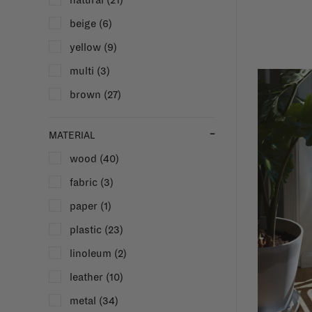
natural
(21)
beige
(6)
yellow
(9)
multi
(3)
brown
(27)
MATERIAL
wood
(40)
fabric
(3)
paper
(1)
plastic
(23)
linoleum
(2)
leather
(10)
metal
(34)