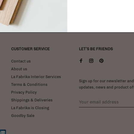
CUSTOMER SERVICE
LET'S BE FRIENDS
Contact us
About us
La Fabrika Interior Services
Sign up for our newsletter and 
Terms & Conditions
updates, news and product off
Privacy Policy
Shippings & Deliveries
La Fabrika is Closing
Goodby Sale