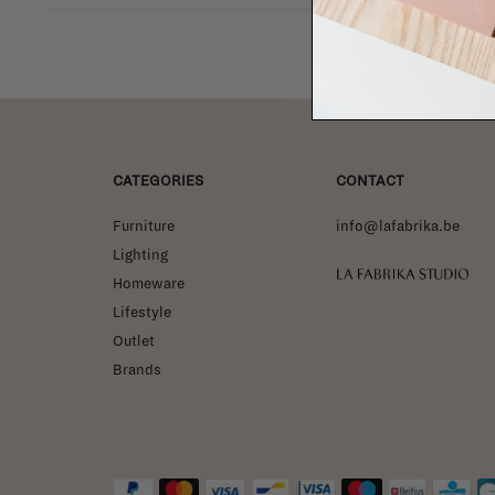
CATEGORIES
CONTACT
Furniture
info@lafabrika.be
Lighting
La Fabrika Studio
Homeware
Lifestyle
Outlet
Brands