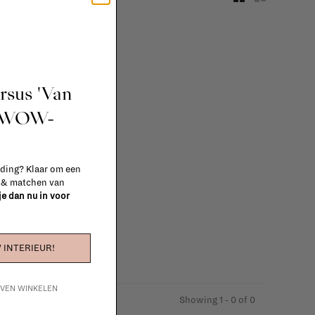
ursus 'Van
t WOW-
.
 ding? Klaar om een
n & matchen van
 je dan nu in voor
 INTERIEUR!
IJVEN WINKELEN
Showing 1 - 0 of 0