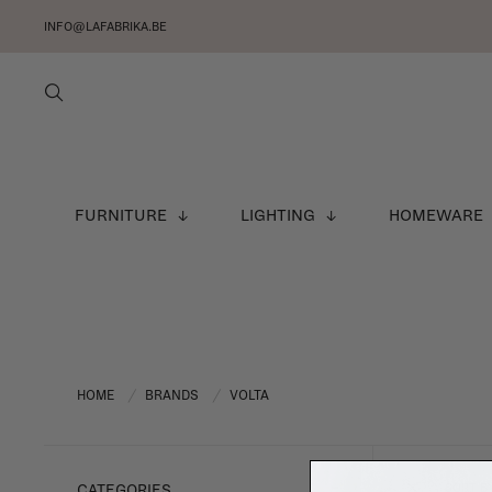
INFO@LAFABRIKA.BE
FURNITURE
LIGHTING
HOMEWARE
HOME
BRANDS
VOLTA
/
/
SORT B
CATEGORIES