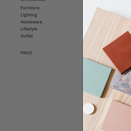
Furniture
Lighting
Homeware
Lifestyle
Outlet
PRICE
SORT BY: