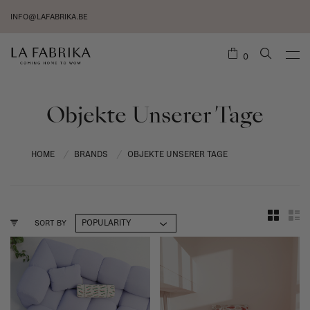
INFO@LAFABRIKA.BE
0
Objekte Unserer Tage
HOME
BRANDS
OBJEKTE UNSERER TAGE
/
/
SORT BY