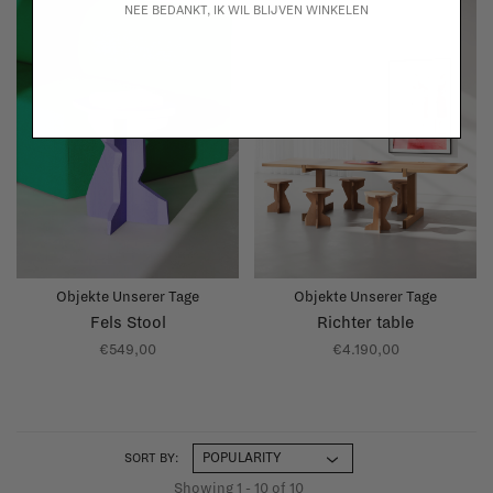
NEE BEDANKT, IK WIL BLIJVEN WINKELEN
Objekte Unserer Tage
Objekte Unserer Tage
Fels Stool
Richter table
€549,00
€4.190,00
SORT BY:
Showing 1 - 10 of 10