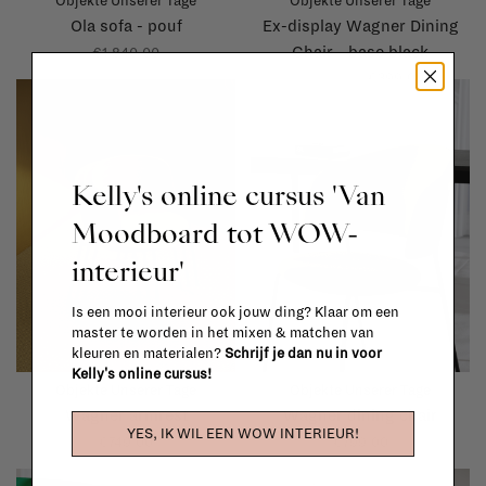
Objekte Unserer Tage
Objekte Unserer Tage
Ola sofa - pouf
Ex-display Wagner Dining
Chair - base black
€1.840,00
€999,00
€399,00
Kelly's online cursus 'Van
Moodboard tot WOW-
interieur'
Is een mooi interieur ook jouw ding? Klaar om een
master te worden in het mixen & matchen van
kleuren en materialen?
Schrijf je dan nu in voor
Kelly's online cursus!
Objekte Unserer Tage
Objekte Unserer Tage
Wagner armrest
Wagner dining chair
YES, IK WIL EEN WOW INTERIEUR!
€749,00
€799,00