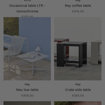
Vitra
Hay
Occasional table LTR -
Rey coffee table
monochrome
€979,00
€375,00
Hay
Hay
Neu low table
Crate side table
€409,00
€285,00