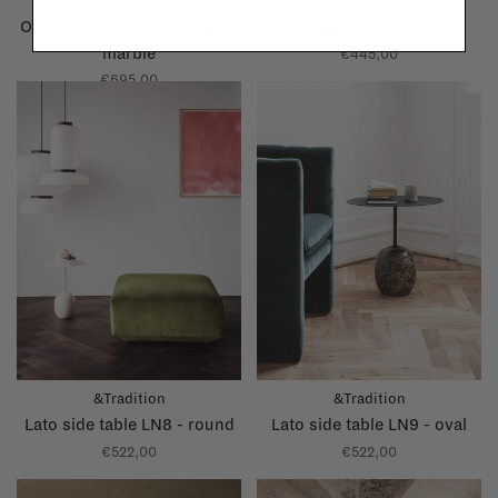
Vitra
Audo
Occasional table LTR - white
Androgyne side table top
marble
€445,00
€695,00
&Tradition
&Tradition
Lato side table LN8 - round
Lato side table LN9 - oval
€522,00
€522,00