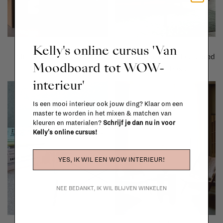
Hay
Hay
Kelly's online cursus 'Van
Slit table wood - oblong
Kofi - water based lacquered
Moodboard tot WOW-
walnut base
€265,00
interieur'
€819,00
Is een mooi interieur ook jouw ding? Klaar om een
master te worden in het mixen & matchen van
kleuren en materialen?
Schrijf je dan nu in voor
Kelly's online cursus!
YES, IK WIL EEN WOW INTERIEUR!
NEE BEDANKT, IK WIL BLIJVEN WINKELEN