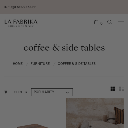
INFO@LAFABRIKA.BE
0
coffee & side tables
HOME
FURNITURE
COFFEE & SIDE TABLES
/
/
SORT BY