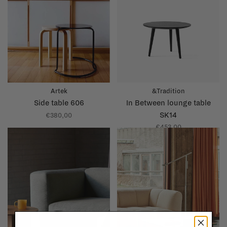
Artek
&Tradition
Side table 606
In Between lounge table
SK14
€380,00
€453,00