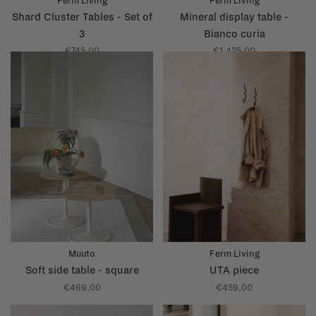
Ferm Living
Ferm Living
Shard Cluster Tables - Set of
Mineral display table -
3
Bianco curia
€745,00
€1.425,00
Muuto
Ferm Living
Soft side table - square
UTA piece
€469,00
€459,00