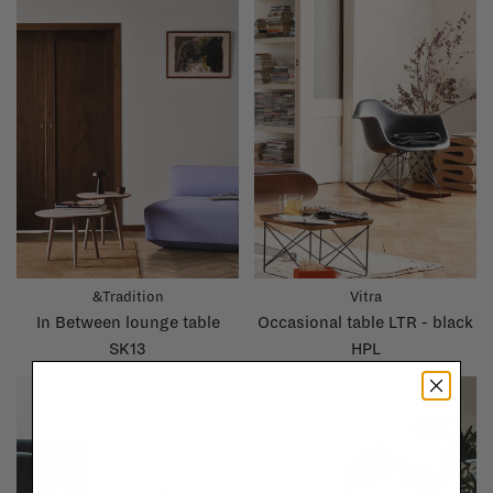
&Tradition
Vitra
In Between lounge table
Occasional table LTR - black
SK13
HPL
€342,00
€295,00