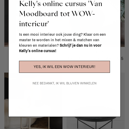
Kelly's online cursus 'Van
Moodboard tot WOW-
interieur'
Is een mooi interieur ook jouw ding? Klaar om een
master te worden in het mixen & matchen van
kleuren en materialen?
Schrijf je dan nu in voor
Kelly's online cursus!
&Tradition
&Tradition
Lato side table LN9 - oval
Drop Leaf lounge table HM5
€522,00
€1.373,00
YES, IK WIL EEN WOW INTERIEUR!
NEE BEDANKT, IK WIL BLIJVEN WINKELEN