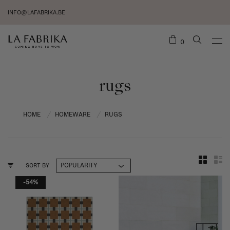
INFO@LAFABRIKA.BE
0
rugs
HOME
HOMEWARE
RUGS
/
/
SORT BY
-54%