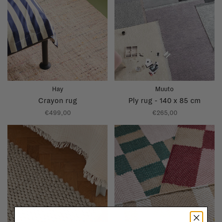
Hay
Muuto
Crayon rug
Ply rug - 140 x 85 cm
€499,00
€265,00