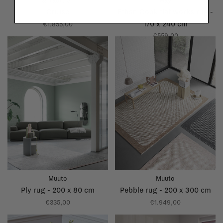
&Tradition
Hay
Cruise
Ethan Cook flat works rug -
170 x 240 cm
€1.855,00
€559,00
Muuto
Muuto
Ply rug - 200 x 80 cm
Pebble rug - 200 x 300 cm
€335,00
€1.949,00