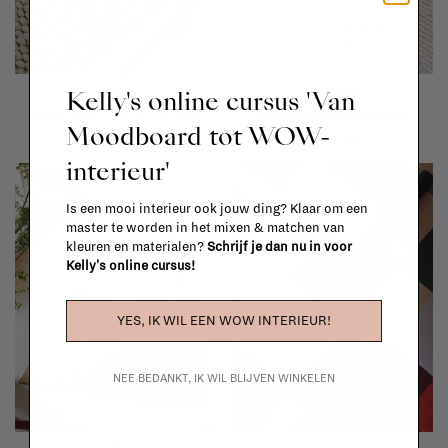
Hay
Layered
Kelly's online cursus 'Van
Peas Rug - 80 x 140 cm
Evelina Kroon jute rug
Moodboard tot WOW-
€229,00
€900,00
interieur'
Is een mooi interieur ook jouw ding? Klaar om een
master te worden in het mixen & matchen van
kleuren en materialen?
Schrijf je dan nu in voor
Kelly's online cursus!
YES, IK WIL EEN WOW INTERIEUR!
NEE BEDANKT, IK WIL BLIJVEN WINKELEN